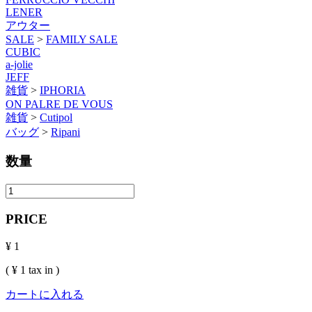
LENER
アウター
SALE
>
FAMILY SALE
CUBIC
a-jolie
JEFF
雑貨
>
IPHORIA
ON PALRE DE VOUS
雑貨
>
Cutipol
バッグ
>
Ripani
数量
PRICE
¥ 1
( ¥ 1 tax in )
カートに入れる